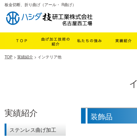
板金切断、折り曲げ（アール・ R曲げ）
TOP
>
実績紹介
>
インテリア他
実績紹介
装飾品
ステンレス曲げ加工