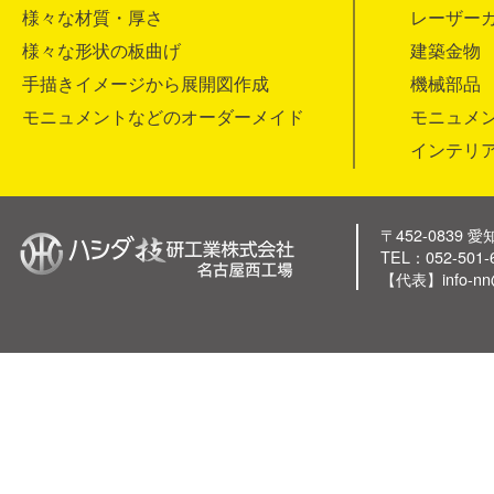
様々な材質・厚さ
レーザー
様々な形状の板曲げ
建築金物
手描きイメージから展開図作成
機械部品
モニュメントなどのオーダーメイド
モニュメ
インテリ
〒452-0839
TEL：052-501-
【代表】info-nn@h